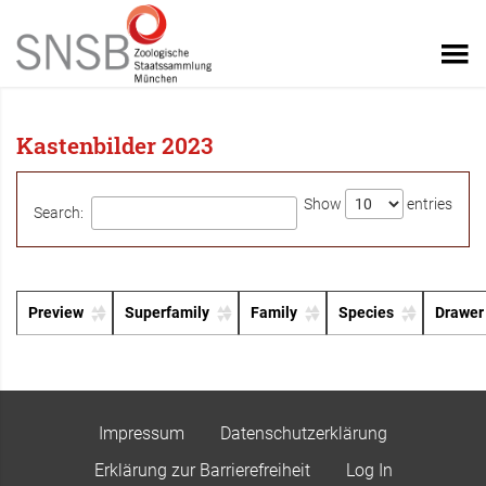
Kastenbilder 2023
Show
entries
Search:
Preview
Superfamily
Family
Species
Drawer
Impressum
Datenschutzerklärung
Erklärung zur Barrierefreiheit
Log In