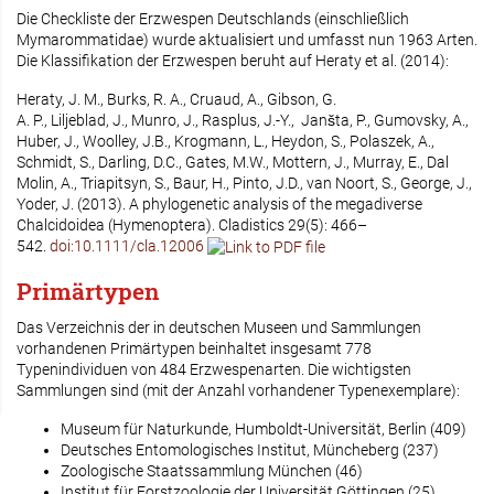
Die Checkliste der Erzwespen Deutschlands (einschließlich
Mymarommatidae) wurde aktualisiert und umfasst nun 1963 Arten.
Die Klassifikation der Erzwespen beruht auf Heraty et al. (2014):
Heraty, J. M., Burks, R. A., Cruaud, A., Gibson, G.
A. P., Liljeblad, J., Munro, J., Rasplus, J.-Y., Janšta, P., Gumovsky, A.,
Huber, J., Woolley, J.B., Krogmann, L., Heydon, S., Polaszek, A.,
Schmidt, S., Darling, D.C., Gates, M.W., Mottern, J., Murray, E., Dal
Molin, A., Triapitsyn, S., Baur, H., Pinto, J.D., van Noort, S., George, J.,
Yoder, J. (2013). A phylogenetic analysis of the megadiverse
Chalcidoidea (Hymenoptera). Cladistics 29(5): 466–
542.
doi:10.1111/cla.12006
Primärtypen
Das Verzeichnis der in deutschen Museen und Sammlungen
vorhandenen Primärtypen beinhaltet insgesamt 778
Typenindividuen von 484 Erzwespenarten. Die wichtigsten
Sammlungen sind (mit der Anzahl vorhandener Typenexemplare):
Museum für Naturkunde, Humboldt-Universität, Berlin (409)
Deutsches Entomologisches Institut, Müncheberg (237)
Zoologische Staatssammlung München (46)
Institut für Forstzoologie der Universität Göttingen (25)