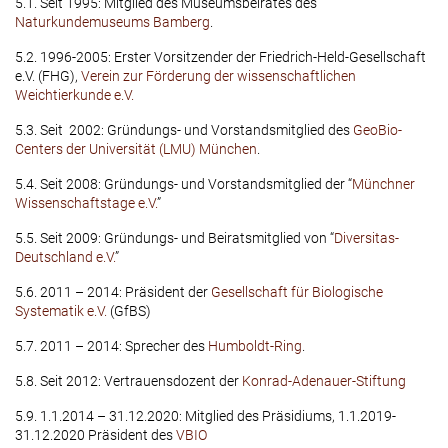
5.1. Seit 1995: Mitglied des Museumsbeirates des
Naturkundemuseums Bamberg
.
5.2. 1996-2005: Erster Vorsitzender der Friedrich-Held-Gesellschaft
e.V. (FHG),
Verein zur Förderung der wissenschaftlichen
Weichtierkunde e.V.
5.3. Seit 2002: Gründungs- und Vorstandsmitglied des
GeoBio-
Centers der Universität (LMU) München
.
5.4. Seit 2008: Gründungs- und Vorstandsmitglied der “
Münchner
Wissenschaftstage e.V.
”
5.5. Seit 2009: Gründungs- und Beiratsmitglied von “
Diversitas-
Deutschland e.V.
”
5.6. 2011 – 2014: Präsident der
Gesellschaft für Biologische
Systematik e.V.
(GfBS)
5.7. 2011 – 2014: Sprecher des
Humboldt-Ring
.
5.8. Seit 2012: Vertrauensdozent der
Konrad-Adenauer-Stiftung
5.9. 1.1.2014 – 31.12.2020: Mitglied des Präsidiums, 1.1.2019-
31.12.2020 Präsident des
VBIO