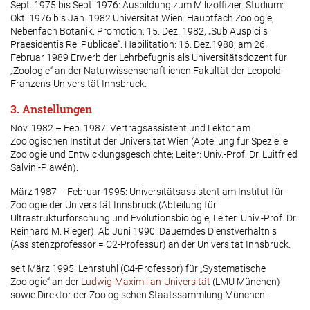
Sept. 1975 bis Sept. 1976: Ausbildung zum Milizoffizier. Studium:
Okt. 1976 bis Jan. 1982 Universität Wien: Hauptfach Zoologie,
Nebenfach Botanik. Promotion: 15. Dez. 1982, „Sub Auspiciis
Praesidentis Rei Publicae“. Habilitation: 16. Dez.1988; am 26.
Februar 1989 Erwerb der Lehrbefugnis als Universitätsdozent für
„Zoologie“ an der Naturwissenschaftlichen Fakultät der Leopold-
Franzens-Universität Innsbruck.
3. Anstellungen
Nov. 1982 – Feb. 1987: Vertragsassistent und Lektor am
Zoologischen Institut der Universität Wien (Abteilung für Spezielle
Zoologie und Entwicklungsgeschichte; Leiter: Univ.-Prof. Dr. Luitfried
Salvini-Plawén).
März 1987 – Februar 1995: Universitätsassistent am Institut für
Zoologie der Universität Innsbruck (Abteilung für
Ultrastrukturforschung und Evolutionsbiologie; Leiter: Univ.-Prof. Dr.
Reinhard M. Rieger). Ab Juni 1990: Dauerndes Dienstverhältnis
(Assistenzprofessor = C2-Professur) an der Universität Innsbruck.
seit März 1995: Lehrstuhl (C4-Professor) für „Systematische
Zoologie“ an der
Ludwig-Maximilian-Universität
(LMU München)
sowie Direktor der Zoologischen Staatssammlung München.